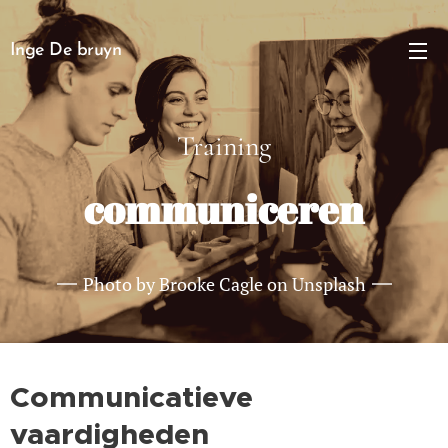
Inge De bruyn
Training
communiceren
Photo by Brooke Cagle on Unsplash
Communicatieve
vaardigheden